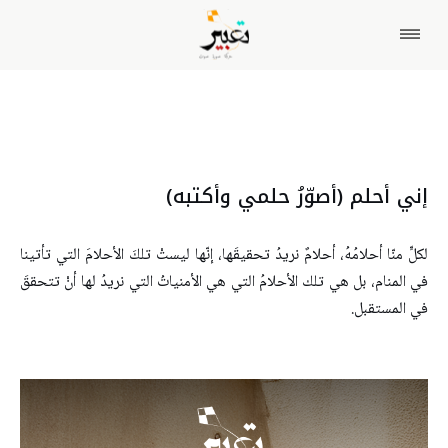
إني أحلم (أصوّرُ حلمي وأكتبه)
لكلٍّ منّا أحلامُهُ، أحلامٌ نريدُ تحقيقَها، إنّها ليستْ تلكَ الأحلامَ التي تأتينا
في المنام، بل هي تلك الأحلامُ التي هي الأمنياتُ التي نريدُ لها أنْ تتحققَ
في المستقبل.